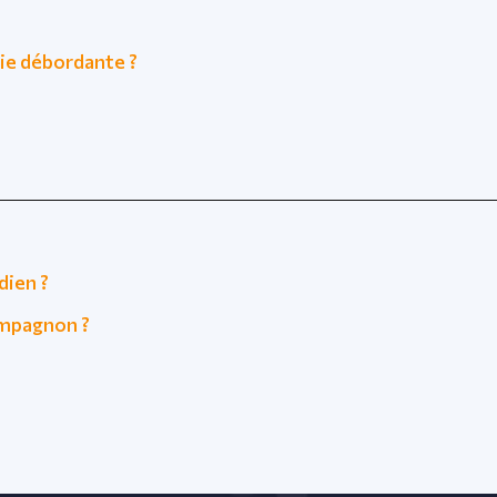
ie débordante ?
dien ?
ompagnon ?