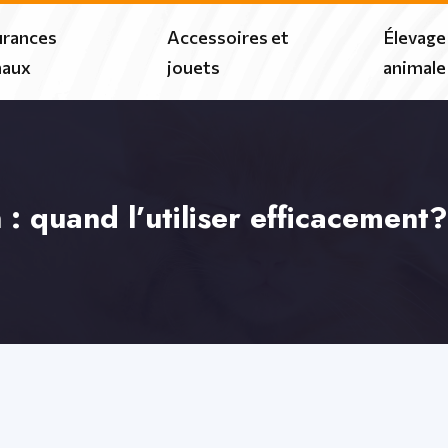
rances
Accessoires et
Élevage
maux
jouets
animale
 : quand l’utiliser efficacement?