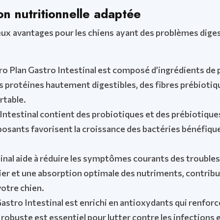
ion nutritionnelle adaptée
ux avantages pour les chiens ayant des problèmes digesti
ro Plan Gastro Intestinal est composé d’ingrédients de
es protéines hautement digestibles, des fibres prébiotiq
rtable.
ntestinal contient des probiotiques et des prébiotiques q
sants favorisent la croissance des bactéries bénéfiques d
inal aide à réduire les symptômes courants des troubles d
ulier et une absorption optimale des nutriments, contribu
votre chien.
astro Intestinal est enrichi en antioxydants qui renforc
obuste est essentiel pour lutter contre les infections et