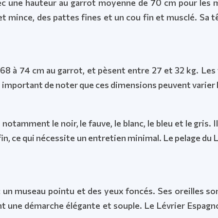
avec une hauteur au garrot moyenne de 70 cm pour les 
g et mince, des pattes fines et un cou fin et musclé. Sa 
à 74 cm au garrot, et pèsent entre 27 et 32 kg. Les f
t important de noter que ces dimensions peuvent varier l
tamment le noir, le fauve, le blanc, le bleu et le gris. 
fin, ce qui nécessite un entretien minimal. Le pelage du L
c un museau pointu et des yeux foncés. Ses oreilles so
nt une démarche élégante et souple. Le Lévrier Espagnol